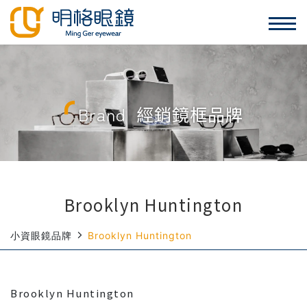
Brand
經銷鏡框品牌
Brooklyn Huntington
小資眼鏡品牌
Brooklyn Huntington
Brooklyn Huntington